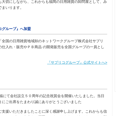
も大切にしながら、これからも福岡の日用雑貨の卸問屋として、み
でまいります。
コグループ』へ加盟
「全国の日用雑貨地域卸のネットワークグループ株式会社サプリ
の仕入れ・販売やＰＢ商品 の開発販売を全国グループの一員とし
『サプリコグループ』公式サイトへ>
福にて会社設立５０周年の記念祝賀会を開催いたしました。当日
まにご出席をたまわり誠にありがとうございました
ご支援いただきましたことに深く感謝申し上げます。これからも信